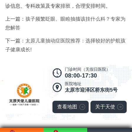
诊信息、专科政策及专家排班，合理安排时间。
上一篇：
孩子频繁眨眼、眼睑抽搐该挂什么科？专家为
您解答
下一篇：
太原儿童抽动症医院推荐：选择较好的护航孩
子健康成长!
门诊时间（无假日医院）
08:00-17:30
医院地址
太原市迎泽区桥东街5号
查看地图
关于天使
10
6