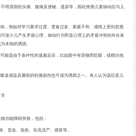
有不明原因的头痛、腹痛及便秘、遗尿等，因此推测儿童抽动症与儿
本病，例如对学习要求过度、责备过多、家庭不和、感情上受到忽视
均可使小儿产生矛盾心理，抽动行为即是心理上的矛盾冲突的外在表
成为本病的诱因。
现可能是由于条件性的逃避反应，比如眼中有异物而眨眼，或模仿他
呼吸道感染及脑部的轻微损伤也可成为诱因之一。有人认为该症是儿
有关
状核功能障碍所致，包括：
肾炎、贫血、低热、先兆流产、感冒等。