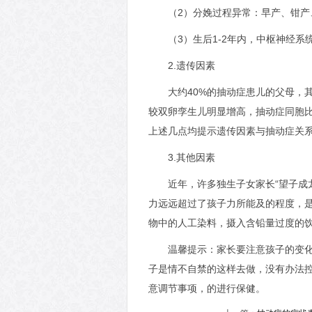
（2）分娩过程异常：早产、钳产
（3）生后1-2年内，中枢神经
2.遗传因素
大约40%的抽动症患儿的父母，
较双卵孪生儿明显增高，抽动症同胞
上述几点均提示遗传因素与抽动症关
3.其他因素
近年，许多独生子女家长“望子成
力远远超过了孩子力所能及的程度，
物中的人工染料，摄入含铅量过度的
温馨提示：家长要注意孩子的变
子是情不自禁的这样去做，没有办法
意调节事项，的进行保健。