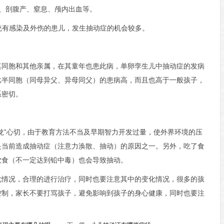
、剖腹产、窒息、颅内出血等。
系统有感染及外伤的患儿，发生抽动症的机会较多。
其同胞和其他亲属，在其童年也患此病，单卵孪生儿中抽动症的发病
比半同胞（同母异父、异母同父）的患病高，而且也高于一般孩子，
系密切。
龙”心切，由于教育方法不当及早期智力开发过量，使外界环境的压
是当前造成抽动症（注意力涣散、抽动）的原因之一。另外，吃了食
饮食（不一定达到铅中毒）也会导致抽动。
化情况，合理的进行治疗，同时也要注意其中的变化情况，很多的孩
控制，家长不要打骂孩子，避免影响到孩子的身心健康，同时也要注