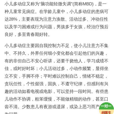
小儿多动症又称为“脑功能轻微失调”(简称MBD)，是一
种儿童常见病症。在学龄儿童中，小儿多动症的患病可
达28%，主要表现为注意力涣散、活动过多、冲动任性
以及学习困难或行为问题，男孩多于女孩，经治疗预后
良好，多至青春期好转。
小儿多动症主要因自我控制力不足，使小儿注意力不集
中、不持久，外界任何细小变化都会引起他们的兴趣，
有的非但自己不安心听讲，还要干挠他人，学习成绩不
佳，或时好时坏；小儿活动过多，小动作频繁，显得坐
立不安，手脚不停；平时难以控制自己，情绪不稳定，
贪玩任性，个性倔强，固执，不遵守纪律，但感到有兴
趣的活动如看电视或电影，可以坚持一段时间。有些患
儿动作不协调，粗笨缓慢，不能做精细的动作，甚至口
齿不清。少数患儿有夜游或遗尿，或染上恶习而产生行