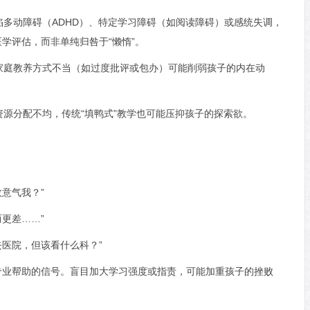
缺陷多动障碍（ADHD）、特定学习障碍（如阅读障碍）或感统失调，
学评估，而非单纯归咎于“懒惰”。
、家庭教养方式不当（如过度批评或包办）可能削弱孩子的内在动
育资源分配不均，传统“填鸭式”教学也可能压抑孩子的探索欲。
故意气我？”
而更差……”
去医院，但该看什么科？”
专业帮助的信号。盲目加大学习强度或指责，可能加重孩子的挫败